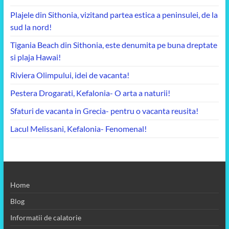
Plajele din Sithonia, vizitand partea estica a peninsulei, de la
sud la nord!
Tigania Beach din Sithonia, este denumita pe buna dreptate
si plaja Hawai!
Riviera Olimpului, idei de vacanta!
Pestera Drogarati, Kefalonia- O arta a naturii!
Sfaturi de vacanta in Grecia- pentru o vacanta reusita!
Lacul Melissani, Kefalonia- Fenomenal!
Home
Blog
Informatii de calatorie