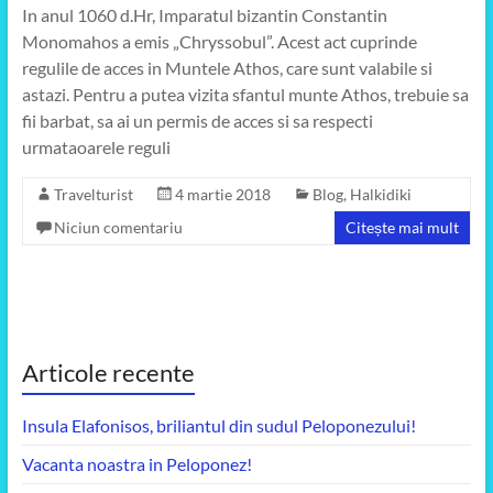
In anul 1060 d.Hr, Imparatul bizantin Constantin
Monomahos a emis „Chryssobul”. Acest act cuprinde
regulile de acces in Muntele Athos, care sunt valabile si
astazi. Pentru a putea vizita sfantul munte Athos, trebuie sa
fii barbat, sa ai un permis de acces si sa respecti
urmataoarele reguli
Travelturist
4 martie 2018
Blog
,
Halkidiki
Niciun comentariu
Citește mai mult
Articole recente
Insula Elafonisos, briliantul din sudul Peloponezului!
Vacanta noastra in Peloponez!