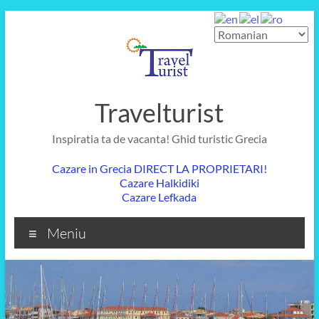
Skip
to
content
Travelturist
Inspiratia ta de vacanta! Ghid turistic Grecia
Cazare in Grecia DIRECT LA PROPRIETARI!
Cazare Halkidiki
Cazare Lefkada
Meniu