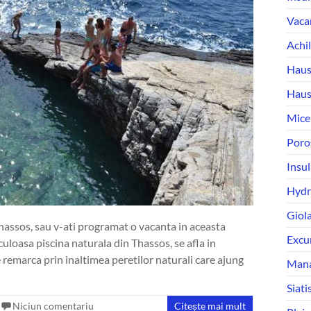
Vaca
Achil
Haus
Haus
Micen
Poros
Insul
Hydra
Giola
Thassos, sau v-ati programat o vacanta in aceasta
Excur
uloasa piscina naturala din Thassos, se afla in
e remarca prin inaltimea peretilor naturali care ajung
Mana
Siati
Niciun comentariu
Citește mai mult