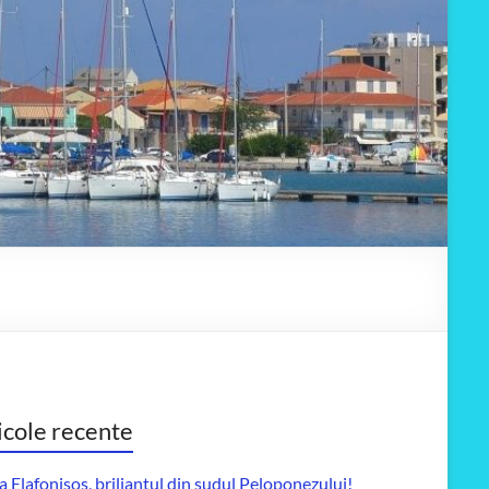
icole recente
a Elafonisos, briliantul din sudul Peloponezului!