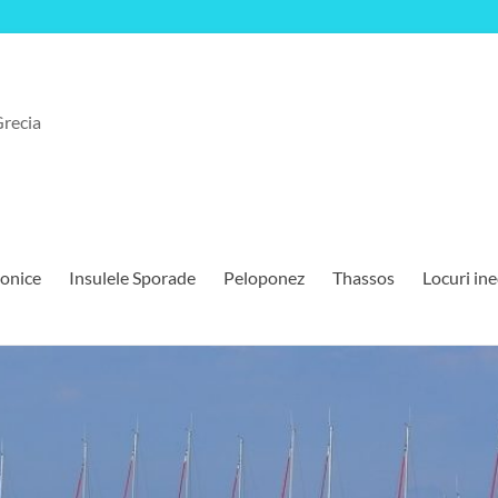
Grecia
Ionice
Insulele Sporade
Peloponez
Thassos
Locuri ine