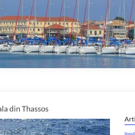
ala din Thassos
Art
Insul