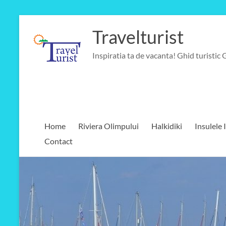
Skip
to
Travelturist
content
Inspiratia ta de vacanta! Ghid turistic 
Home
Riviera Olimpului
Halkidiki
Insulele 
Contact