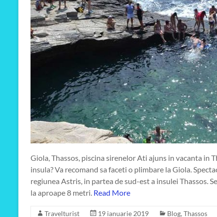
Giola, Thassos, piscina sirenelor Ati ajuns in vacanta in 
insula? Va recomand sa faceti o plimbare la Giola. Spectac
regiunea Astris, in partea de sud-est a insulei Thassos. S
la aproape 8 metri.
Read More
Travelturist
19 ianuarie 2019
Blog
,
Thassos