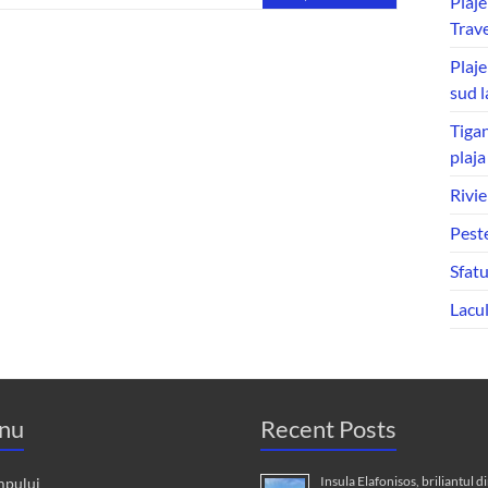
Plaje
Trave
Plaje
sud l
Tigan
plaj
Rivie
Peste
Sfatu
Lacu
nu
Recent Posts
Insula Elafonisos, briliantul d
mpului