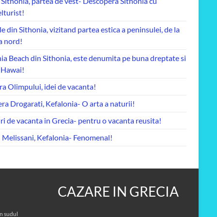
 Sithonia, partea de vest- Descopera Sithonia cu
lturist!
le din Sithonia, vizitand partea estica a peninsulei, de la
a nord!
ia Beach din Sithonia, este denumita pe buna dreptate si
a Hawai!
ra Olimpului, idei de vacanta!
ra Drogarati, Kefalonia- O arta a naturii!
ri de vacanta in Grecia- pentru o vacanta reusita!
l Melissani, Kefalonia- Fenomenal!
CAZARE IN GRECIA
in sudul